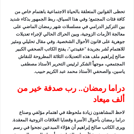
تحظى القوانين المتعلقة بالحياة الاجتماعية باهتمام خاص من
كافة فئات المجتمع؛ وفي هذا السياق، ربط الجمهور بذكاء شديد
بين التركيز الدرامي في مسلسلات شهر رمضان الماضي على
معالجة الأزمات الزوجية، وبين الحراك الحالي لإجراء تعديلات
جوهرية على قانون الأحوال الشخصية. وفي مقال تحليلي ومثير
للاهتمام نُشر بجريدة “عقيدتي”، يفتح الكاتب الصحفي الكبير
صالح إبراهيم ملف هذه التعديلات الثلاثة المطروحة للنقاش
المجتمعي، موجهاً الشكر لرئيس التحرير الأستاذ مصطفى
ياسين، والصحفي الأستاذ محمد عبد الكريم حبيب.
دراما رمضان.. رب صدفة خير من
ألف ميعاد
لاحظ المشاهدون زيادة ملحوظة في اهتمام مؤلفي وصناع
دراما رمضان بأحوال الأسرة وقضايا العلاقات الزوجية المعقدة.
ويرى الكاتب صالح إبراهيم أن هؤلاء المبدعين نجحوا في رسم