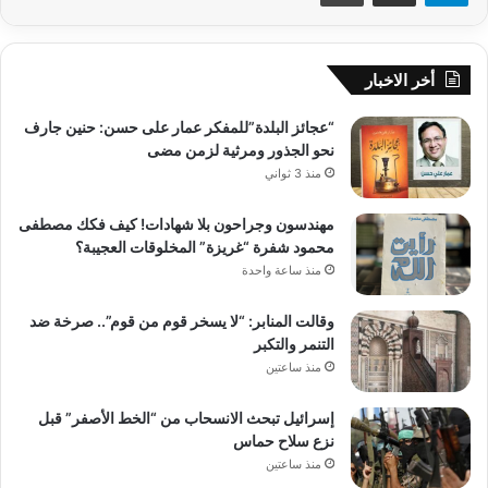
أخر الاخبار
“عجائز البلدة”للمفكر عمار على حسن: حنين جارف
نحو الجذور ومرثية لزمن مضى
منذ 3 ثواني
مهندسون وجراحون بلا شهادات! كيف فكك مصطفى
محمود شفرة “غريزة” المخلوقات العجيبة؟
منذ ساعة واحدة
وقالت المنابر: “لا يسخر قوم من قوم”.. صرخة ضد
التنمر والتكبر
منذ ساعتين
إسرائيل تبحث الانسحاب من “الخط الأصفر” قبل
نزع سلاح حماس
منذ ساعتين