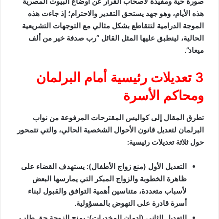
صورة حية ومفيدة لأصحاب القرار عن أوضاع البيوت المصرية
هذه الأيام، وهو جهد يستحق التقدير والاحترام؛ إذ جاءت هذه
الموجة الدرامية لتتقاطع بشكل مثالي مع التوجهات التشريعية
الحالية، لينطبق عليها المثل القائل “رب صدفة خير من ألف
ميعاد”.
3 تعديلات رئيسية أمام البرلمان
ومحاكم الأسرة
تطرق المقال إلى كواليس المقترحات المرفوعة من نواب
البرلمان لتعديل قانون الأحوال الشخصية الحالي، والتي تتمحور
حول ثلاثة تعديلات رئيسية:
التعديل الأول (منع زواج الأطفال): يستهدف القضاء على
ظاهرة الخطوبة والزواج المبكر التي يمارسها البعض
لأسباب متعددة، متناسين أهمية التوافق والقبول لبناء
أسرة قادرة على النهوض بالمسؤولية.
التعديل الثاني (إدمان المخدرات): يمنح الزوجة حق طلب