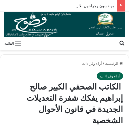
مهندسون وجراحون بلا شهادات! كيف فكك مصطفى محمود شفرة “غريزة” المخلوقات العجيبة؟
بحث عن
القائمة
الرئيسية
/
أراء وقراءات
أراء وقراءات
الكاتب الصحفي الكبير صالح
إبراهيم يفكك شفرة التعديلات
الجديدة في قانون الأحوال
الشخصية