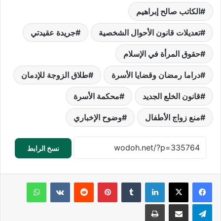
الكاتب صالح إبراهيم
تعديلات قانون الأحوال الشخصية
جريدة عقيدتي
حقوق المرأة في الإسلام
دراما رمضان وقضايا الأسرة
طلاق الزوجة للإدمان
قانون الخلع الجديد
محكمة الأسرة
منع زواج الأطفال
وضوح الإخباري
نسخ الرابط
لينكدإن
‏Tumblr
بينتيريست
‏Reddit
‏VKontakte
واتساب
تيلقرام
مشاركة عبر البريد
طباعة