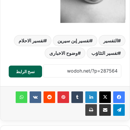
التفسير
تفسير إبن سيرين
تفسير الاحلام
تفسير التثاؤب
وضوح الاخبارى
نسخ الرابط
لينكدإن
‏Tumblr
بينتيريست
‏Reddit
‏VKontakte
واتساب
تيلقرام
مشاركة عبر البريد
طباعة