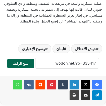
عملية عسكرية واسعة في مرتفعات الشقيف ومنطقة وادي السلوقي
جنوبي لبنان، قالت إنها تهدف إلى تدمير بنى تحتية عسكرية وتصفية
مسلحين، في إطار تعزيز السيطرة العملياتية في المنطقة وإزالة ما
وصفته بـ”التهديد المباشر” عن إصبع الجليل وبلدة المطلة.
جيش الاحتلال
لبنان
وضوح الإخباري
نسخ الرابط
لينكدإن
‏Tumblr
بينتيريست
‏Reddit
‏VKontakte
واتساب
تيلقرام
مشاركة عبر البريد
طباعة