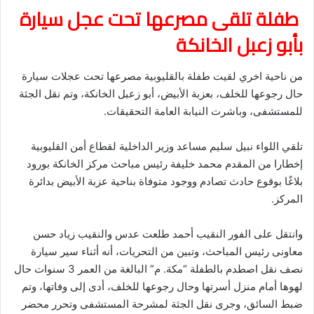
طفلة تلقى مصرعها تحت عجل سيارة
بأبو زعبل الخانكة
من ناحية اخري لقيت طفلة بالقليوبية مصرعها تحت عجلات سيارة
حال رجوعها للخلف، بعزبة الأبيض، أبو زعبل الخانكة، وتم نقل الجثة
للمستشفى، وباشرت النيابة العامة التحقيقات.
تلقي اللواء نبيل سليم مساعد وزير الداخلية لقطاع أمن القليوبية
إخطارا من المقدم محمد خليفة رئيس مباحث مركز الخانكة بورود
بلاغًا بوقوع حادث تصادم ووجود متوفاة بناحية عزبة الأبيض بدائرة
المركز.
وانتقل على الفور النقيب أحمد طلعت عدس والنقيب زياد حسن
معاونى رئيس المباحث، وتبين من التحريات، أنه أثناء سير سيارة
نصف نقل اصطدم بالطفلة “مكة. م” البالغة من العمر 3 سنوات حال
لهوها أمام منزل أسرتها وحال رجوعها للخلف، أدى إلى وفاتها، وتم
ضبط السائق، وجرى نقل الجثة لمشرحة المستشفى وتحرر محضر