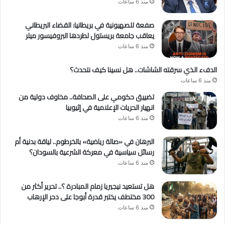
منذ 6 ساعات
صفعة للصهيونية في بريطانيا: القضاء البريطاني
يعاقب جامعة بريستول لطردها البروفيسور ميلر
منذ 6 ساعات
الدفء الذي سرقته الشاشات.. هل نسينا كيف نتحدث؟
منذ 6 ساعات
تضييق حكومي على الصحافة.. مخاوف دولية من
انهيار الحريات الإعلامية في إثيوبيا
منذ 6 ساعات
البرهان في «صالة رياضية» بالخرطوم.. لياقة بدنية أم
رسائل سياسية في معركة الشرعية بالسودان؟
منذ 6 ساعات
هل تستعيد نيجيريا زمام المبادرة ؟.. تحرير أكثر من
300 مختطف يختبر قدرة أبوجا على دحر الإرهاب
منذ 6 ساعات