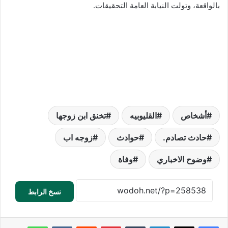
بالواقعة، وتولت النيابة العامة التحقيقات.
أشخاص
القليوبيه
تخنق ابن زوجها
حادث تصادم.
حوادث
زوجه اب
وضوح الاخباري
وفاة
نسخ الرابط
لينكدإن
‏Tumblr
بينتيريست
‏Reddit
‏VKontakte
واتساب