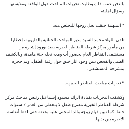
بالدفن عقب ذلك وطلبت تحريات المباحث حول الواقعة وملابستها
وسؤال اهليته .
* المتهمة خنقت نجل زوجها للتخلص منه.
تلقي اللواء محمد السيد مدير المباحث الجنائية بالقليوبية، إخطارا
من مأمور مركز شرطة القناطر الخيرية يفيد بورود إشارة من
مستشفى القناطر العام بحضور أب ومعه نجله جثة هامدة، وبالكشف
الطبي والفحص تبين وجود آثار خنق حول رقبة الطفل، وتم حجزه
بمشرحة المستشفى.
* تحريات مباحث القناطر الخيريه.
وكشفت التحريات بقيادة الرائد محمود إسماعيل رئيس مباحث مركز
شرطة القناطر الخيرية مصرع طفل لا يتخطي من العمر 7 سنوات
حنقا، كما تبين قيام زوجة والد المجني عليه بخنقه حتي لفظ أنفاسه
الأخيرة بين يديها.