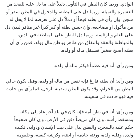
الوادي. وربما كان البطن في التأويل دليلاً على ما دل عليه للفخذ من
العشيرة والقبيلة. وربما دل على البطنة، وللدخول في البطن سفر أو
سجن. وإن رأى في بطنه قيحاً أو دملاً دل على تعرضه لما لا يحل له
من مأكول أو مضاجعه، وإن حسن بطنه أو كبر كبراً غير منافر لبدن دل
على العلم والرئاسة. وربما دل البطن على المباطنة في الدين،
والمباطنة والحقد والنفاق من ظاهر وباطن مال وولد، فمن رأى أن
بطنه أصبح صغيراً فسيقل ماله أو ولده.
ومن رأى: أنه فيه عظماً فيكثر ماله أو ولده.
ومن رأى: أن بطنه فارغ فإنه نقص من ماله أو ولده، وقيل يكون خالي
البطن من الحرام، وقد يكون البطن سفينة الرجل، فما رأى من حادث
فيه فهو حادث في سفينته.
ومن رأى: أنه في بطن أمه فإنه كان في بلد آخر عاد إلى مكانه
ومسقط رأسه، وإن كان مريضاً دفن في الأرض، وإن كان صحيحاً
حكم عليه بالسجن، والبطن يدل على بيت الإنسان ودوابه، فكبده
ولده، وقلبه ولده، ورئته خادمه أو ابنته، وكرشه كيسه، وحلقومه