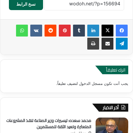
نسخ الرابط
لينكدإن
‏Tumblr
بينتيريست
‏Reddit
‏VKontakte
واتساب
تيلقرام
مشاركة عبر البريد
طباعة
اترك تعليقاً
يجب أنت تكون
مسجل الدخول
لتضيف تعليقاً.
أخر الاخبار
محمد سعده: تيسيرات وزير الصناعة تنقذ المشروعات
المتعثرة وتعيد الثقة للمستثمرين
منذ 12 ساعة