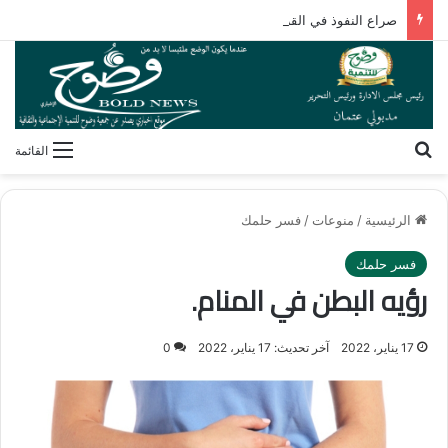
صراع النفوذ في القرن الأفريقي.. كيف تُعيد مقديشو رسم خارطة التحالفات العابرة للقارات؟
بحث عن
القائمة
الرئيسية
/
منوعات
/
فسر حلمك
فسر حلمك
رؤيه البطن في المنام.
17 يناير، 2022
آخر تحديث: 17 يناير، 2022
0