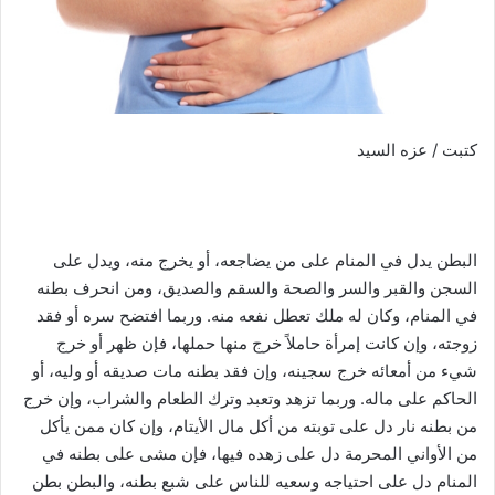
كتبت / عزه السيد
البطن يدل في المنام على من يضاجعه، أو يخرج منه، ويدل على
السجن والقبر والسر والصحة والسقم والصديق، ومن انحرف بطنه
في المنام، وكان له ملك تعطل نفعه منه. وربما افتضح سره أو فقد
زوجته، وإن كانت إمرأة حاملاً خرج منها حملها، فإن ظهر أو خرج
شيء من أمعائه خرج سجينه، وإن فقد بطنه مات صديقه أو وليه، أو
الحاكم على ماله. وربما تزهد وتعبد وترك الطعام والشراب، وإن خرج
من بطنه نار دل على توبته من أكل مال الأيتام، وإن كان ممن يأكل
من الأواني المحرمة دل على زهده فيها، فإن مشى على بطنه في
المنام دل على احتياجه وسعيه للناس على شبع بطنه، والبطن بطن