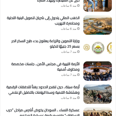
خرج عن السيطرة ويُهدد القارة
منذ 6 ساعات
الذهب المالي يتحول إلى شريان لتمويل البنية التحتية
ومحاصرة التهريب
منذ 6 ساعات
وزارتا التموين والزراعة يعلنون بدء طرح السكر الحر
بسعر 25 جنيهًا للكيلو
منذ 7 ساعات
الأزمة الليبية في مجلس الأمن.. جلسات مخصصة
ومخاوف أممية
منذ 7 ساعات
أزمة سبتة.. حين تنفجر الحدود رهناً للتدفقات الرقمية
وهشاشة التنمية وسط اتهامات بالتضليل الإعلامي
منذ 9 ساعات
عسكرة النساء .. السودان يخوض أشرس مراحل “حرب
الاستنزاف” وتوسع رقعة عسكرة المجتمع