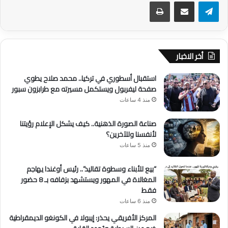
تيلقرام
مشاركة عبر البريد
طباعة
أخر الاخبار
استقبال أسطوري في تركيا.. محمد صلاح يطوي
صفحة ليفربول ويستكمل مسيرته مع طرابزون سبور
منذ 4 ساعات
صناعة الصورة الذهنية.. كيف يشكل الإعلام رؤيتنا
لأنفسنا وللآخرين؟
منذ 5 ساعات
“بيع للأبناء وسطوة تقاليد”.. رئيس أوغندا يهاجم
المغالاة في المهور ويستشهد بزفافه بـ 8 حضور
فقط
منذ 6 ساعات
المركز الأفريقي يحذر: إيبولا في الكونغو الديمقراطية