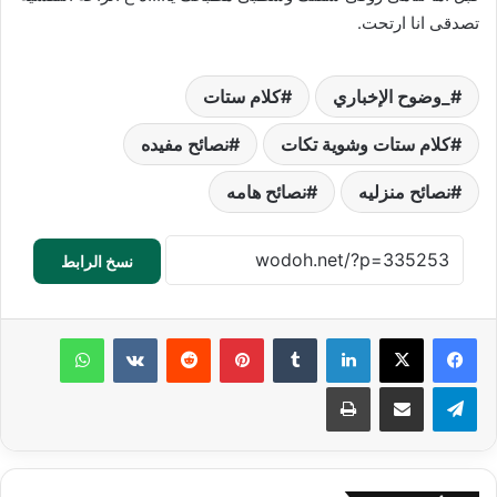
تصدقى انا ارتحت.
_وضوح الإخباري
كلام ستات
كلام ستات وشوية تكات
نصائح مفيده
نصائح منزليه
نصائح هامه
نسخ الرابط
لينكدإن
‏Tumblr
بينتيريست
‏Reddit
‏VKontakte
واتساب
تيلقرام
مشاركة عبر البريد
طباعة