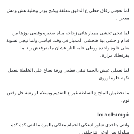
لما تعجنى رقاق حطى ع الدقيق معلقة بيكنج بودر بيخلية هش ومش
معجن .
لما تيجى تحشى ممبار هاتى زجاجة مياة صغيرة وقصى بوزها من
قدام واحشى بية هتحشى الممبار فى وقت قياسى ولما تيجى تسوية
يغلى غلوة واحدة ووطى علية النار عشان ما يفرقعش ربنا ما
يفرقعلك مرارة .
لما تعملى عيش بالحمة تبقى قطعى ورقة نعناع على الخلطة بتعمل
نكهه حلوة اوووى .
ما تحطيش الملح ع السلطة غير ع التقديم ويسلام لو رشة خل وفص
توم .
شوية نظافة بقا
وانتى بتاخدى شاور ادعكى الحمام معاكى بالمرة ما انتى كدة كدة
مبلولة بس اوعى تتزحلقى .