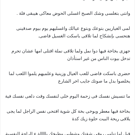
وانتى بتغلسى وشك الصبح اغسلى الحوض معاكى هيبقى فلة .
لمى الغياريين بتوعك وبتوع عيالك واغسليهم يوم بيوم صدقينى
هتحسى بإنشكاح لما تلاقى باسكت الغسيل فاضى.
جهزى بخاخة فيها دوا نمل ولما تلاقى نملة اقتلى امها عشان تحرم
تدخل بيوت الناس من غير استأذان
حضرى باسكت فاضى للعب العيال وزينية وعلميهم يلموا اللعب لما
يخلصوا بدل ما صوتك جايب اخر الشارع
ما تنسيش نفسك فى زحمة اليوم خلى لنفسك وقت دلعى نفسك فية
بخاخة فيها معطر وبوخى بخة كل شوية افتحى نفس الراجل لما يجى
يلاقى ريحة البيت حلوة زيك كدة
قبل اما تنامى روقى شقتك وشطبى مطبخك ياااااة ع الراحة النفسية