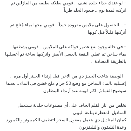
– لو عندك حذاء جلده نشف .. قومي بطلائه بطبقة من الفازلين ثم
اتركيه لمدة يوم .. فيعود الجلد طرياً .
– .. للحصول على ملابس مفرودة جيداً .. قومي ببخها بماء مُثلج ثم
أتركيها قليلاً قبل كويها .
– في حالة وجود بقع عصير فواكه على الملابس .. قومي بشطفها
بماء ساخن ثم غطي البقعة بالعسل الأبيض واتركيها ساعة ثم أغسليها
بالطريقة المعتادة ..
– الوصفة بتاعت الجينز دي من الاخر قبل إرتداء الجينز أول مره ..
إغسليه بالماء الساخن مع وضع 50 جرام ملح خشن في الماء .. بعدها
سيصبح القماش اكثر ليونه عنداأرتداء البنطلون
تخلص من آثار القلم الجاف على أي مصنوعات جلدية تستعمل
المناديل المعطرة بتاعة البيبي
كمان المناديل دي بتعمل مفعول السحر لتنظيف الكمبيوتر والكيبورد
وعدة التليفون والتليفزيون