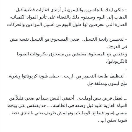
– دلكي ايدك بالجلسرين والليمون ثم أرتدي قفازات قطنية قبل
الذهاب إلى النوم وسيقوم ذلك بالقضاء على تأثير المواد الكميائيه
الضارة التي تتعرضين لها طول اليوم من غسيل المواعين والحركات
– لتحسين رائحة الغسيل .. ضعي المسحوق مع الغسيل نفسه مش
في الدرج. .
و ضيفي مع المسحوق معلقتين من مسحوق بيكربونات الصودا
(الگربوناتو).
.
– لتنظيف طاسة التحمير من الزيت .. حطى شوية كربوناتوا وشوية
ملح ليمون ومعلقة خل
… لعمل قرص بيض أومليت .. أخفقي البيض جيداً ثم ضعي قليلاً من
المياة الغازية عليه قبل وضعه في الطاسة …. حد يفتكس بقى ويحط
بيبسي إسود فيطلع الأومليت لونها مش ظريف يعني بالبلدي نحط
شوية سفن آب .