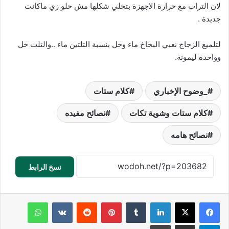
لان التراب مع حرارة الاجهزة بتخلي شكلها مش حلو زي ماكانت
جديدة .
لتلميع الزجاج نعبي البخاخ ماء وخل بنسبة التلتين ماء ..والتلت خل
وواحدة ليمونة.
_وضوح الإخباري
كلام ستات
كلام ستات وشوية تكات
نصائح مفيده
نصائح هامه
نسخ الرابط
لينكدإن
‏Tumblr
بينتيريست
‏Reddit
‏VKontakte
واتساب
تيلقرام
مشاركة عبر البريد
طباعة