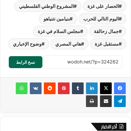
الحصار على غزة
المشروع الوطني الفلسطيني
اليوم التالي للحرب
بنيامين نتنياهو
جمال زحالقة
مجلس السلام في غزة
مستقبل غزة
هاني المصري
وضوح الإخباري
نسخ الرابط
لينكدإن
‏Tumblr
بينتيريست
‏Reddit
‏VKontakte
واتساب
تيلقرام
مشاركة عبر البريد
طباعة
أخر الاخبار