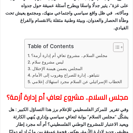
على غزة”، يثير جدلًا واسعًا ويطرح أسئلة عميقة حول جدواه
ومآلاته، في ظل واقع سياسي واجتماعي منهك، ومجتمع يعيش تحت
وطأة الحصار والعدوان، وبيئة وطنية مثقلة بالانقسام والفراغ
القيادي.
Table of Contents
مجلس السلام.. مشروع تعافٍ أم إدارة أزمة؟
ليس مشروع سلام
المجلس يضمن هيمنة الإحتلال
نتنياهو.. إدارة للصراع وهروب إلى الأمام
الخطاب الإسرائيلي عن السلام مجرد استهلاك إعلامي
مجلس السلام.. مشروع تعافٍ أم إدارة أزمة؟
وفي تقرير للمركز الفلسطيني للإعلام برز هذا التساؤل الكبير : هل
يشكّل “مجلس السلام” بوابة لتعافٍ سياسي وإداري يُنهي الكارثة
ويعيد الاعتبار للمشروع الوطني الفلسطيني؟ أم أنه مجرد إطار
وظيفي جديد لإدارة الأزمة، يعكس فجوة عميقة بين ما يُراد له دوليًا