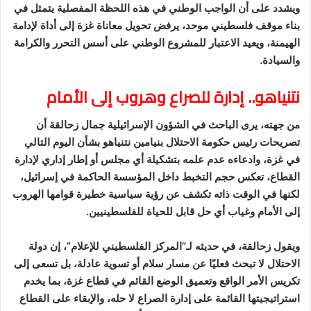
ويشدد على أن الواجب الوطني في هذه اللحظة المفصلية يتمثل في
بناء موقف فلسطيني موحد، يرفض تحويل معاناة غزة إلى أداة لإدامة
الهيمنة، ويعيد الاعتبار للمشروع الوطني على أسس التحرر والكرامة
والسيادة.
نتنياهو.. إدارة للصراع وهروب إلى الأمام
من جهته، يرى الباحث في الشؤون الإسرائيلية جمال زحالقة أن
تصريحات رئيس حكومة الاحتلال بنيامين نتنياهو بشأن اليوم التالي
في غزة، وادعاءه عدم علمه بتشكيلة أي مجلس أو إطار إداري لإدارة
القطاع، تعكس حجم التخبط داخل المؤسسة الحاكمة في إسرائيل،
لكنها في الوقت ذاته تكشف عن رؤية سياسية خطيرة قوامها الهروب
إلى الأمام وغياب أي حل قابل للحياة للفلسطينيين.
ويقول زحالقة، في حديثه لـ”المركز الفلسطيني للإعلام”، إن دولة
الاحتلال لا تبحث فعليًا عن مسار سلام أو تسوية عادلة، بل تسعى إلى
تكريس الأمر الواقع وتعميق الوضع القائم في قطاع غزة، بما يخدم
استراتيجيتها القائمة على إدارة الصراع لا حله، والإبقاء على القطاع