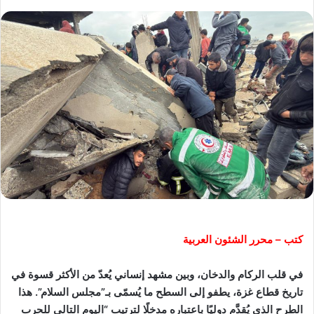
كتب – محرر الشئون العربية
في قلب الركام والدخان، وبين مشهد إنساني يُعدّ من الأكثر قسوة في
تاريخ قطاع غزة، يطفو إلى السطح ما يُسمّى بـ”مجلس السلام”. هذا
الطرح الذي يُقدَّم دوليًا باعتباره مدخلًا لترتيب “اليوم التالي للحرب