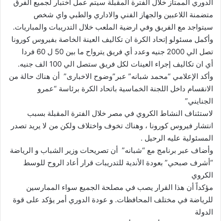
الدوري الممتاز خلال الفترة المقبلة سيتم عمل اختبار لجميع الفرق
متضمنة اللاعبين والجهاز الفني والاداري والطبي واي شخص
سيتواجد مع الفريق وفي ارضية الملعب خلال التدريبات والمباريات.
وأكمل مسئولو إتحاد الكرة ان تكاليف العينة الخاصة بفيروس كورونا
تصل الي 2000 جنيه وعدد أي فريق يترواح ما بين 50 ل 60 فردا
أي ان تكاليف إجراء العينات لكل فريق ستصل الي 100 الف جنيه.
وأكد الإعلامي “محمد شبانه” عبر”وضوح الاخبارى” أن هناك حالة من
الانقسام داخل اللجنة الخماسية باتحاد الكرة برئاسة “عمرو
الجنايني”
لاستئناف النشاط الكروي في مصر خلال الفترة المقبلة بسبب
انتشار فيروس كورونا ، وهناك تخوف واختلاف ولكن من لا يريد تصدر
المسئولية عليه الرحيل .
وأضاف عبر برنامج مع “شبانه” أن تصريحات وزير الشباب و الرياضة
“أشرف صبحي” بعودة الأندية للتدريبات قرار أعاد الروح للوسط
الكروي
مؤكداً أن هذا القرار يصب في مصلحة الجميع سواء الممارسين
للرياضة في مختلف المحافظات. و عودة الدوري أمر يؤكد على قوة
الدولة