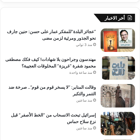
أخر الاخبار
“عجائز البلدة”للمفكر عمار على حسن: حنين جارف
نحو الجذور ومرثية لزمن مضى
منذ 3 ثواني
مهندسون وجراحون بلا شهادات! كيف فكك مصطفى
محمود شفرة “غريزة” المخلوقات العجيبة؟
منذ ساعة واحدة
وقالت المنابر: “لا يسخر قوم من قوم”.. صرخة ضد
التنمر والتكبر
منذ ساعتين
إسرائيل تبحث الانسحاب من “الخط الأصفر” قبل
نزع سلاح حماس
منذ ساعتين