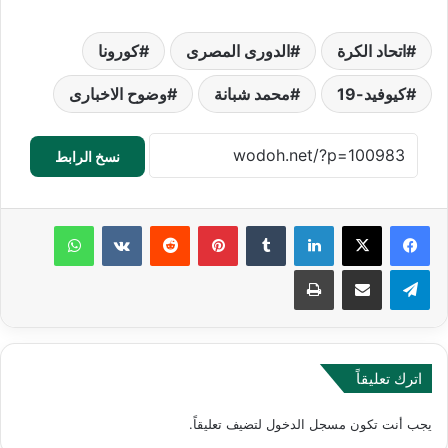
اتحاد الكرة
الدورى المصرى
كورونا
كيوفيد-19
محمد شبانة
وضوح الاخبارى
نسخ الرابط
لينكدإن
‏Tumblr
بينتيريست
‏Reddit
‏VKontakte
واتساب
تيلقرام
مشاركة عبر البريد
طباعة
اترك تعليقاً
يجب أنت تكون
مسجل الدخول
لتضيف تعليقاً.