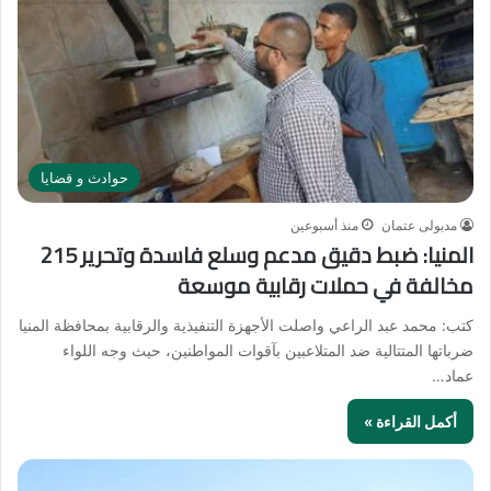
حوادث و قضايا
مدبولى عتمان
منذ أسبوعين
المنيا: ضبط دقيق مدعم وسلع فاسدة وتحرير 215
مخالفة في حملات رقابية موسعة
كتب: محمد عبد الراعي واصلت الأجهزة التنفيذية والرقابية بمحافظة المنيا
ضرباتها المتتالية ضد المتلاعبين بآقوات المواطنين، حيث وجه اللواء
عماد…
أكمل القراءة »