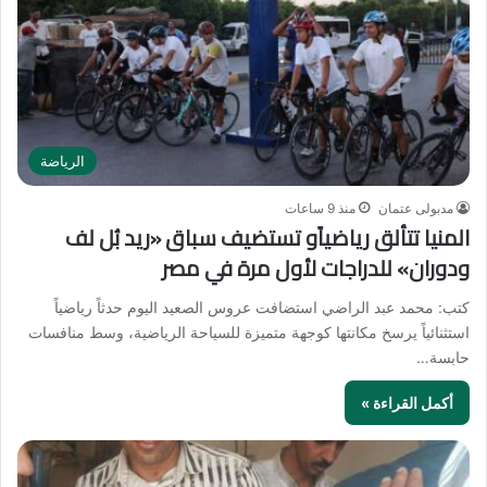
الرياضة
مدبولى عتمان
منذ 9 ساعات
المنيا تتألق رياضياًو تستضيف سباق «ريد بُل لف
ودوران» للدراجات لأول مرة في مصر
كتب: محمد عبد الراضي استضافت عروس الصعيد اليوم حدثاً رياضياً
استثنائياً يرسخ مكانتها كوجهة متميزة للسياحة الرياضية، وسط منافسات
حابسة…
أكمل القراءة »