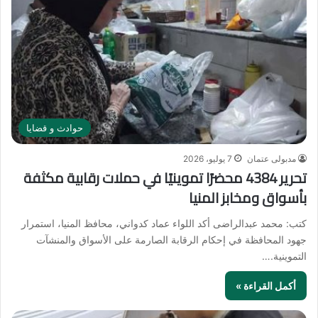
حوادث و قضايا
مدبولى عتمان
7 يوليو، 2026
تحرير 4384 محضرًا تموينيًا في حملات رقابية مكثفة
بأسواق ومخابز المنيا
كتب: محمد عبدالراضى أكد اللواء عماد كدواني، محافظ المنيا، استمرار
جهود المحافظة في إحكام الرقابة الصارمة على الأسواق والمنشآت
التموينية.…
أكمل القراءة »