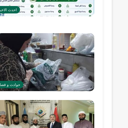
احدث الاخبا
حوادث و قضاي