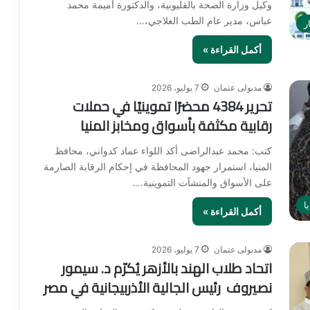
وكيل وزارة الصحة بالقليوبية، والدكتورة أميمة محمد
عباس، مدير عام الطب العلاجي،…
ر
أكمل القراءة »
مدبولى عتمان
7 يوليو، 2026
تحرير 4384 محضرًا تموينيًا في حملات
رقابية مكثفة بأسواق ومخابز المنيا
كتب: محمد عبدالراضى أكد اللواء عماد كدواني، محافظ
المنيا، استمرار جهود المحافظة في إحكام الرقابة الصارمة
على الأسواق والمنشآت التموينية.…
ا
أكمل القراءة »
مدبولى عتمان
7 يوليو، 2026
اتحاد طلاب الهند بالأزهر يُكرّم د. سيمور
نصيروف رئيس الجالية الأذربيجانية في مصر