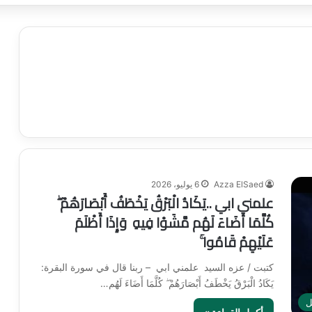
Azza ElSaed
6 يوليو، 2026
علمني ابي ..يَكَادُ الْبَرْقُ يَخْطَفُ أَبْصَارَهُمْ ۖ
كُلَّمَا أَضَاءَ لَهُم مَّشَوْا فِيهِ وَإِذَا أَظْلَمَ
عَلَيْهِمْ قَامُوا ۚ
كتبت / عزه السيد علمني ابي – ربنا قال في سورة البقرة:
يَكَادُ الْبَرْقُ يَخْطَفُ أَبْصَارَهُمْ ۖ كُلَّمَا أَضَاءَ لَهُم…
ل