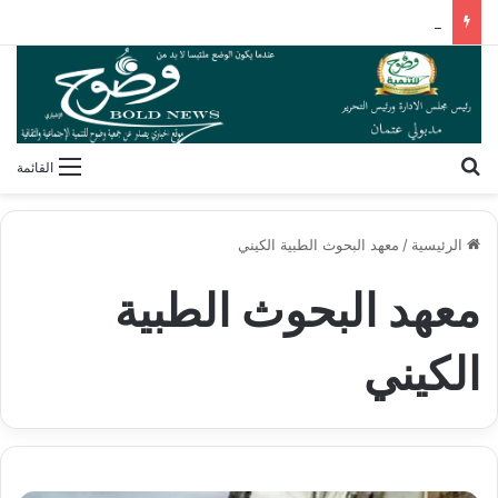
مهندسون وجراحون بلا شهادات! كيف فكك مصطفى محمود شفرة “غريزة” المخلوقات العجيبة؟
بحث عن
القائمة
الرئيسية
/
معهد البحوث الطبية الكيني
معهد البحوث الطبية
الكيني