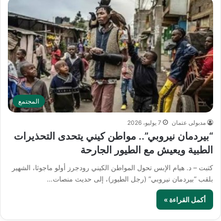
المجتمع
مدبولى عتمان
7 يوليو، 2026
“بيردمان نيروبي”.. مواطن كيني يتحدى التحذيرات
الطبية ويعيش مع الطيور الجارحة
كتبت – د. هيام الإبس تحول المواطن الكيني رودجرز أولو ماجوثا، الشهير
بلقب “بيردمان نيروبي” (رجل الطيور)، إلى حديث منصات…
أكمل القراءة »