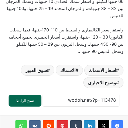
66 جنيها للكيلو، و أسعار سمك الحدادى 10 جنيهات وسمك المرجان
بين 32 – 38 جنيهات، والمرجان المجمد 19 – 25 جنيها، و100 جنيها
للدنيس
واستقر سعر الكاليمارى والسبيط بين 110-170جنيها، فيما سجلت
الكابوريا 30 – 120 جنيها، واستقرت أسعار الجمبرى بجميع أحجامه
بين 90- 450 جنيها،. وسجل البربون بين 29 – 50 جنيها للكيلو
وسجل الدنيس 90 جنيها ،.
اسعار الاسماك
الاسماك
سوق العبور
وضوح الاخبارى
نسخ الرابط
لينكدإن
‏Tumblr
بينتيريست
‏Reddit
‏VKontakte
واتساب