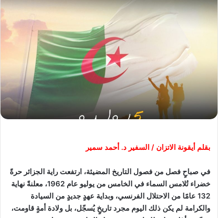
بقلم أيقونة الاتزان /
السفير د
.
أحمد سمير
في صباحٍ فصل من فصول التاريخ المضيئة، ارتفعت راية الجزائر حرةً
خضراء تُلامس السماء في الخامس من يوليو عام 1962، معلنةً نهاية
132 عامًا من الاحتلال الفرنسي، وبداية عهدٍ جديدٍ من السيادة
والكرامة لم يكن ذلك اليوم مجرد تاريخٍ يُسجّل، بل ولادة أمةٍ قاومت،