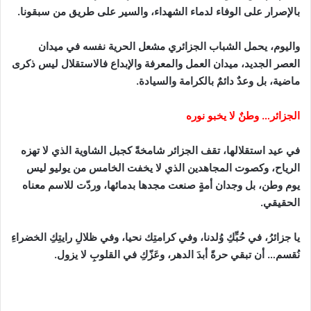
بالإصرار على الوفاء لدماء الشهداء، والسير على طريق من سبقونا
.
واليوم، يحمل الشباب الجزائري مشعل الحرية نفسه في ميدان
العصر الجديد، ميدان العمل والمعرفة والإبداع فالاستقلال ليس ذكرى
ماضية، بل وعدٌ دائمٌ بالكرامة والسيادة
.
الجزائر… وطنٌ لا يخبو نوره
في عيد استقلالها، تقف الجزائر شامخةً كجبل الشاوية الذي لا تهزه
الرياح، وكصوت المجاهدين الذي لا يخفت الخامس من يوليو ليس
يوم وطن، بل وجدان أمةٍ صنعت مجدها بدمائها، وردّت للاسم معناه
الحقيقي
.
يا جزائرُ، في حُبِّكِ وُلدنا، وفي كرامتِك نحيا، وفي ظلالِ رايتِكِ الخضراءِ
نُقسم… أن تبقي حرةً أبدَ الدهر، وعَزّكِ في القلوبِ لا يزول
.