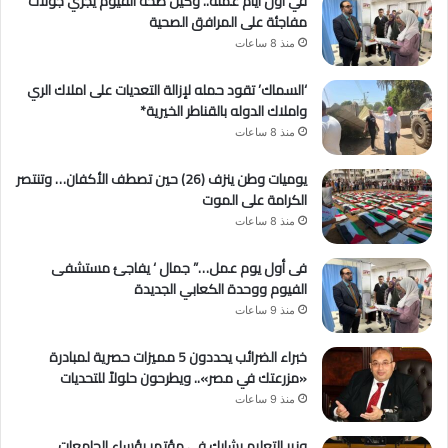
في أول أيام عمله.. وكيل صحة الفيوم يُجري جولات
مفاجئة على المرافق الصحية
منذ 8 ساعات
‘السماك’ تقود حمله لإزالة التعديات على املاك الري
واملاك الدوله بالقناطر الخيرية*
منذ 8 ساعات
يوميات وطن ينزف (26) حين تصطف الأكفان… وتنتصر
الكرامة على الموت
منذ 8 ساعات
فى أول يوم عمل…” جمال ‘ يفاجئ مستشفى
الفيوم ووحدة الكعابي الجديدة
منذ 9 ساعات
خبراء الضرائب يحددون 5 مميزات حصرية لمبادرة
«مزرعتك في مصر».. ويطرحون حلولاً للتحديات
منذ 9 ساعات
وزير التعليم يشارك في مؤتمر رؤساء الجامعات