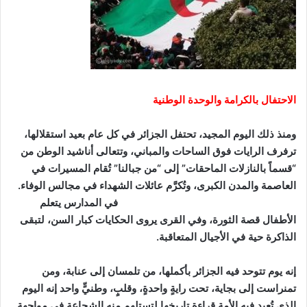
الاحتفال بالكرامة والوحدة الوطنية
ومنذ ذلك اليوم المجيد، تحتفل الجزائر في كل عام بعيد استقلالها،
ترفرف الرايات فوق الساحات والمباني، وتتعالى أناشيد الوطن من
“قسماً بالنازلات الماحقات” إلى “من جبالنا” تُقام المسيرات في
العاصمة والمدن الكبرى، وتُكرَّم عائلات الشهداء في مجالس الوفاء.
في المدارس يتعلم
الأطفال قصة الثورة، وفي القرى يروى الحكايات كبار السن، لتبقى
الذاكرة حية في الأجيال المتعاقبة
.
إنه يوم تتوحد فيه الجزائر بأكملها، من تلمسان إلى عنابة، ومن
تمنراست إلى بجاية، تحت رايةٍ واحدةٍ، وقلبٍ، وطنيٍّ واحد إنه اليوم
الذي تُعيد فيه الأمة قراءة تاريخها لتستلهم منه الشجاعة في مواجهة