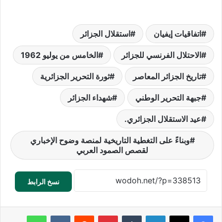
اتفاقيات إيفيان
استقلال الجزائر
الاحتلال الفرنسي للجزائر
الخامس من يوليو 1962
تاريخ الجزائر المعاصر
ثورة التحرير الجزائرية
جبهة التحرير الوطني
شهداء الجزائر
عيد الاستقلال الجزائري.
وبناءً على التغطية التاريخية لمنصة وضوح الإخباري
لقصص الصمود العربي
نسخ الرابط
لينكدإن
‏Tumblr
بينتيريست
‏Reddit
‏VKontakte
واتساب