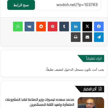
نسخ الرابط
لينكدإن
‏Tumblr
بينتيريست
‏Reddit
‏VKontakte
واتساب
تيلقرام
مشاركة عبر البريد
طباعة
اترك تعليقاً
يجب أنت تكون
مسجل الدخول
لتضيف تعليقاً.
أخر الاخبار
محمد سعده: تيسيرات وزير الصناعة تنقذ المشروعات
المتعثرة وتعيد الثقة للمستثمرين