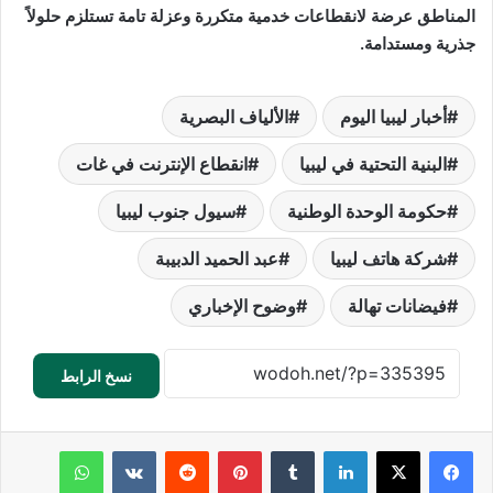
المناطق عرضة لانقطاعات خدمية متكررة وعزلة تامة تستلزم حلولاً
جذرية ومستدامة.
أخبار ليبيا اليوم
الألياف البصرية
البنية التحتية في ليبيا
انقطاع الإنترنت في غات
حكومة الوحدة الوطنية
سيول جنوب ليبيا
شركة هاتف ليبيا
عبد الحميد الدبيبة
فيضانات تهالة
وضوح الإخباري
نسخ الرابط
لينكدإن
‏Tumblr
بينتيريست
‏Reddit
‏VKontakte
واتساب