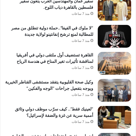
سفير عُمان والمهندسين العرب ينعون سفير
فلسطين بالقاهرة دياب اللوح.
منذ 7 ساعات
“لا ملوك في الفيفا”..حملة دولية تنطلق من مصر
للمطالبة لمنع ترشح إنفانتينو لولاية جديدة
منذ 7 ساعات
القاهرة تستضيف أول ملتقى دولي في أفريقيا
لمناقشة تأثيرات تغير المناخ في هندسة الرياح
منذ 7 ساعات
وكيل صحة القليوبية يتفقد مستشفى القناطر الخيرية
ويوجه بتفعيل جراحات “الوجه والفكين”
منذ 7 ساعات
“لعينيك فقط”.. كيف سرّب موظف دولي وثائق
أممية سرية عن غزة والضفة لإسرائيل؟
منذ 7 ساعات
إضراب مفتوح واحتجاجات واسعة تضرب الشارع