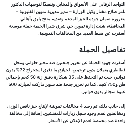
التواجد الرقابي على الأسواق والمخابز، وتنفيذًا لتوجيهات الدكتور
تامر صلاح مختار وكيل الوزارة – مدير مديرية تموين القليوبية –
بضرورة ضمان جودة الخبز المدعم وتقديم منتج يليق بأهالي
المحافظة، شنت إدارة تموين حي شرق شبرا الخيمة حملة موسعة
أسفرت عن ضبط العديد من المخالفات التموينية.
تفاصيل الحملة
أسفرت جهود الحملة عن تحرير جنحتين ضد مخبز حلواني ومحل
فطاطري يعملان بدون ترخيص، لحيازتهما دقيق استخراج 72% بدون
فواتير، حيث تم التحفظ على 35 شيكارة دقيق زنة 50 كجم بإجمالي
طن و750 كجم. كما تم تحرير جنحة ضد سوبر ماركت لحيازته 500
عبوة سجائر بدون فواتير.
إلى جانب ذلك، تم رصد 4 مخالفات تموينية لإنتاج خبز ناقص الوزن،
ومخالفتين لعدم وجود سجل زيارات للمفتشين، إضافة إلى مخالفة
واحدة ضد محمصة لعدم الإعلان عن الأسعار.