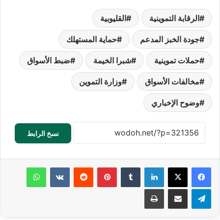
الرقابة التموينية
القليوبية
جودة الخبز المدعم
حماية المستهلك
حملات تموينية
شبرا الخيمة
ضبط الأسواق
مخالفات الأسواق
وزارة التموين
وضوح الإخباري
نسخ الرابط
لينكدإن
‏Tumblr
بينتيريست
‏Reddit
‏VKontakte
واتساب
تيلقرام
مشاركة عبر البريد
طباعة