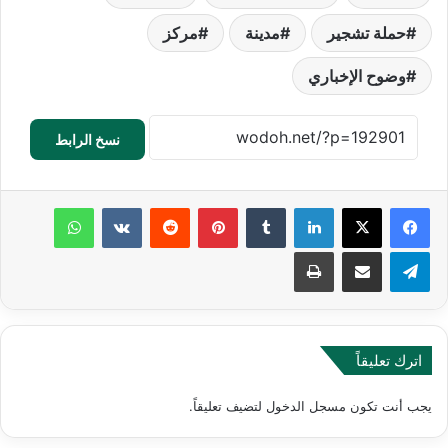
حملة تشجير
مدينة
مركز
وضوح الإخباري
نسخ الرابط
لينكدإن
‏Tumblr
بينتيريست
‏Reddit
‏VKontakte
واتساب
تيلقرام
مشاركة عبر البريد
طباعة
اترك تعليقاً
يجب أنت تكون
مسجل الدخول
لتضيف تعليقاً.