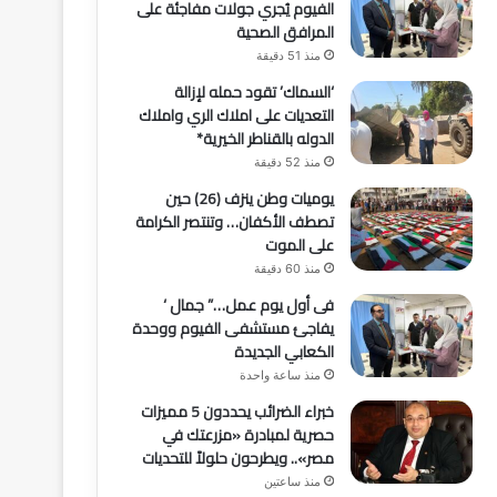
الفيوم يُجري جولات مفاجئة على
المرافق الصحية
منذ 51 دقيقة
‘السماك’ تقود حمله لإزالة
التعديات على املاك الري واملاك
الدوله بالقناطر الخيرية*
منذ 52 دقيقة
يوميات وطن ينزف (26) حين
تصطف الأكفان… وتنتصر الكرامة
على الموت
منذ 60 دقيقة
فى أول يوم عمل…” جمال ‘
يفاجئ مستشفى الفيوم ووحدة
الكعابي الجديدة
منذ ساعة واحدة
خبراء الضرائب يحددون 5 مميزات
حصرية لمبادرة «مزرعتك في
مصر».. ويطرحون حلولاً للتحديات
منذ ساعتين