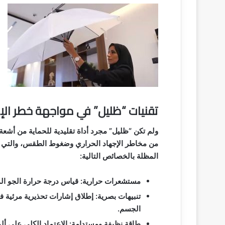
تقنيات “ظليل” في مواجهة خطر الإج
ولم تكن “ظليل” مجرد أداة تقليدية للحماية من أشع
من مخاطر الإجهاد الحراري وضغوط الطقس، والتي تع
المظلة بالخصائص التالية:
مستشعرات حرارية: قياس درجة حرارة الجو ال
تنبيهات بصرية: إطلاق إشارات تحذيرية مرئي
الجسم.
طاقة نظيفة ومستدامة: الاعتماد الكلي على ألوا