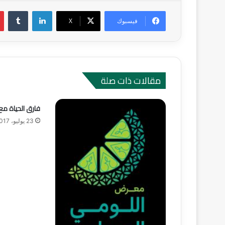
لينكدإن
‏Tumblr
فيسبوك
‫X
مقالات ذات صلة
فارق الحياة مع 
23 يوليو، 2017