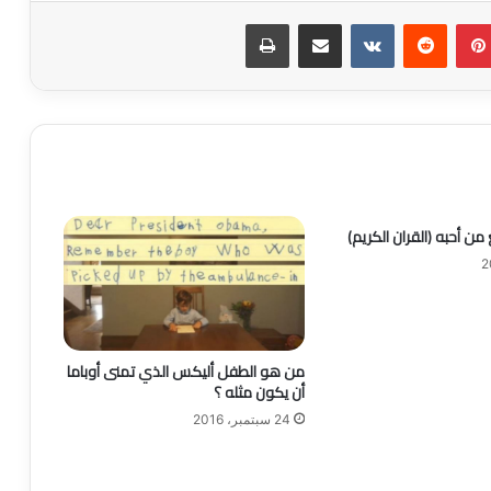
بينتيريست
‏Reddit
‏VKontakte
مشاركة عبر البريد
طباعة
من أحبه (القران الكريم)
من هو الطفل أليكس الذي تمنى أوباما
أن يكون مثله ؟
24 سبتمبر، 2016