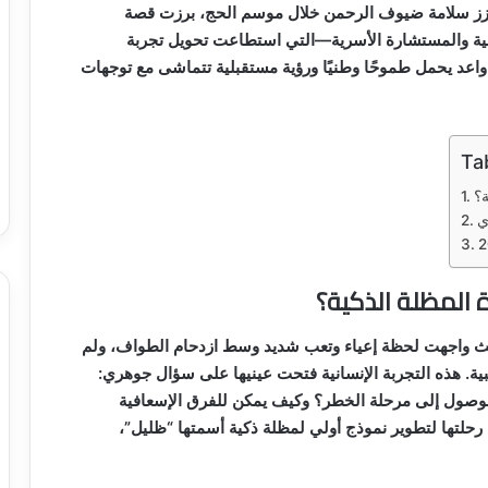
 تعزز سلامة ضيوف الرحمن خلال موسم الحج، برزت قصة
فسية والمستشارة الأسرية—التي استطاعت تحويل تجربة
عد يحمل طموحًا وطنيًا ورؤية مستقبلية تتماشى مع توجهات
Ta
ة؟
ي
 المظلة الذكية؟
 حيث واجهت لحظة إعياء وتعب شديد وسط ازدحام الطواف، ولم
ة. هذه التجربة الإنسانية فتحت عينيها على سؤال جوهري:
ل الوصول إلى مرحلة الخطر؟ وكيف يمكن للفرق الإسعافية
 رحلتها لتطوير نموذج أولي لمظلة ذكية أسمتها “ظليل”،