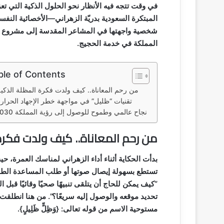
في وقت تتجه فيه الأنظار نحو الحلول الذكية التي
المبتكرة السعودية بدريّة الزهراني—الأخصائية الن
شخصية واجهتها في المشاعر المقدسة إلى مشروع وا
المملكة في خدمة الحجيج.
ble of Contents
من رحم المعاناة.. كيف ولدت فكرة المظلة الذكي
تقنيات “ظليل” في مواجهة خطر الإجهاد الحرار
نجاح عالمي وطموح للوصول إلى رؤية المملكة 2030
من رحم المعاناة.. كيف ولدت فكرة
بدأت الحكاية أثناء أداء الزهراني لمناسك العمرة،
تستطع بسهولة إيصال صوتها أو طلب المساعدة الطبي
“كيف يمكن للحاج أن يتلقى تنبيهًا صحيًا وقائيًا قب
تحديد موقعه والوصول إليه سريعًا؟”. من هنا انطلقت
مستوحية الاسم من قوله تعالى: {وَظِلٍّ ظَلِيلٍ}.