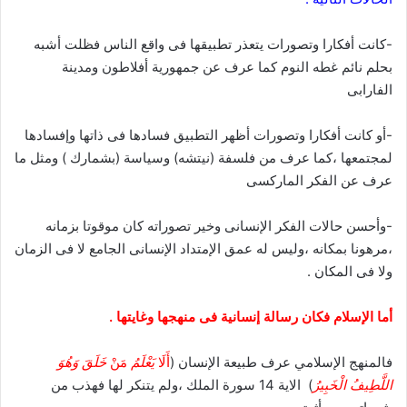
-كانت أفكارا وتصورات يتعذر تطبيقها فى واقع الناس فظلت أشبه
بحلم نائم غطه النوم كما عرف عن جمهورية أفلاطون ومدينة
الفارابى
-أو كانت أفكارا وتصورات أظهر التطبيق فسادها فى ذاتها وإفسادها
لمجتمعها ،كما عرف من فلسفة (نيتشه) وسياسة (بشمارك ) ومثل ما
عرف عن الفكر الماركسى
-وأحسن حالات الفكر الإنسانى وخير تصوراته كان موقوتا بزمانه
،مرهونا بمكانه ،وليس له عمق الإمتداد الإنسانى الجامع لا فى الزمان
ولا فى المكان .
أما الإسلام فكان رسالة إنسانية فى منهجها وغايتها .
فالمنهج الإسلامي عرف طبيعة الإنسان (
أَلَا
يَعْلَمُ
مَنْ
خَلَقَ وَهُوَ
اللَّطِيفُ الْخَبِيرُ
) الاية 14 سورة الملك ،ولم يتنكر لها فهذب من