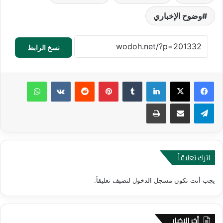
وضوح الإخباري
نسخ الرابط
لينكدإن
‏Tumblr
بينتيريست
‏Reddit
‏VKontakte
واتساب
تيلقرام
مشاركة عبر البريد
طباعة
اترك تعليقاً
يجب أنت تكون
مسجل الدخول
لتضيف تعليقاً.
أخر الاخبار