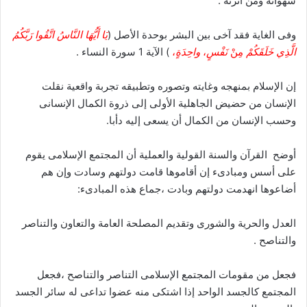
شهواته ومن أثرته .
وفى الغاية فقد آخى بين البشر بوحدة الأصل (
يَا أَيُّهَا النَّاسُ اتَّقُوا رَبَّكُمُ
الَّذِي خَلَقَكُمْ
مِنْ
نَفْسٍ
،
واحِدَةٍ
،
) الآية 1 سورة النساء .
إن الإسلام بمنهجه وغايته وتصوره وتطبيقه تجربة واقعية نقلت
الإنسان من حضيض الجاهلية الأولى إلى ذروة الكمال الإنسانى
وحسب الإنسان من الكمال أن يسعى إليه دأبا.
أوضح القرآن والسنة القولية والعملية أن المجتمع الإسلامى يقوم
على أسس ومبادىء إن أقاموها قامت دولتهم وسادت وإن هم
أضاعوها انهدمت دولتهم وبادت ،جماع هذه المبادىء:
العدل والحرية والشورى وتقديم المصلحة العامة والتعاون والتناصر
والتناصح .
فجعل من مقومات المجتمع الإسلامى التناصر والتناصح ،فجعل
المجتمع كالجسد الواحد إذا اشتكى منه عضوا تداعى له سائر الجسد