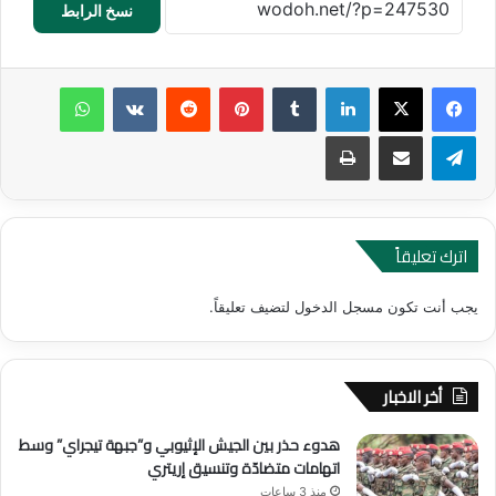
نسخ الرابط
لينكدإن
‏Tumblr
بينتيريست
‏Reddit
‏VKontakte
واتساب
تيلقرام
مشاركة عبر البريد
طباعة
اترك تعليقاً
يجب أنت تكون
مسجل الدخول
لتضيف تعليقاً.
أخر الاخبار
هدوء حذر بين الجيش الإثيوبي و”جبهة تيجراي” وسط
اتهامات متضادّة وتنسيق إريتري
منذ 3 ساعات