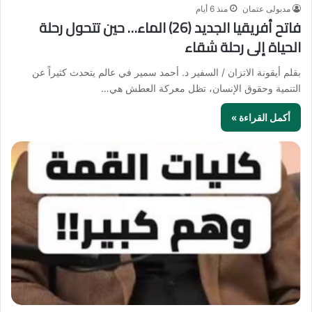
مدبولى عتمان
منذ 6 أيام
فاتح أفريقيا الجديد (26) الماء… حين تتحول رحلة
الحياة إلى رحلة شقاء
بقلم أيقونة الاتزان / السفير د. أحمد سمير في عالم يتحدث كثيراً عن
التنمية وحقوق الإنسان، تظل معركة العطش هي…
أكمل القراءة »