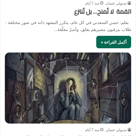
مدبولى عتمان
منذ 7 أيام
القمة لا تُمنح… بل تُنتزع
بقلم: حسن السعدني في كل عام، يتكرر المشهد ذاته في صور مختلفة :
طلاب يترقبون مصيرهم بقلق، وأسرٌ معلّقة…
أكمل القراءة »
مدبولى عتمان
منذ 7 أيام