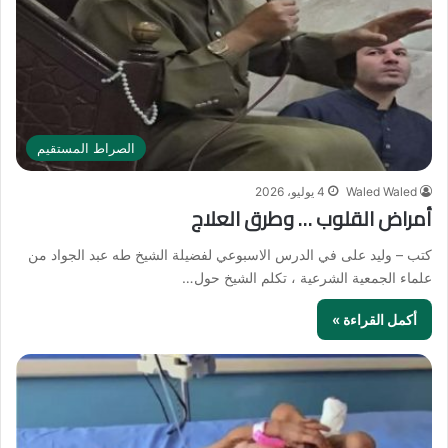
الصراط المستقيم
Waled Waled
4 يوليو، 2026
أمراض القلوب … وطرق العلاج
كتب – وليد على في الدرس الاسبوعي لفضيلة الشيخ طه عبد الجواد من
علماء الجمعية الشرعية ، تكلم الشيخ حول…
أكمل القراءة »