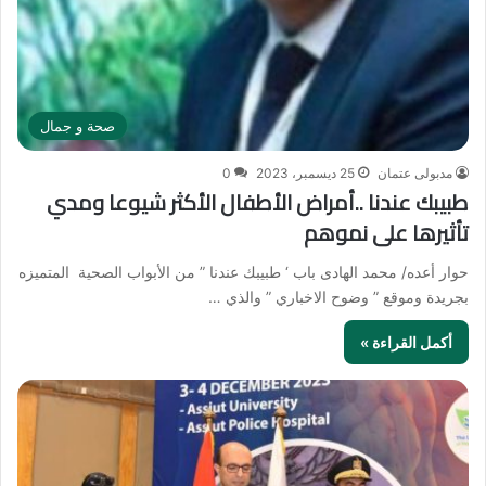
صحة و جمال
مدبولى عتمان
25 ديسمبر، 2023
0
طبيبك عندنا ..أمراض الأطفال الأكثر شيوعا ومدي
تأثيرها على نموهم
حوار أعده/ محمد الهادى باب ‘ طبيبك عندنا ” من الأبواب الصحية المتميزه
بجريدة وموقع ” وضوح الاخباري ” والذي …
أكمل القراءة »