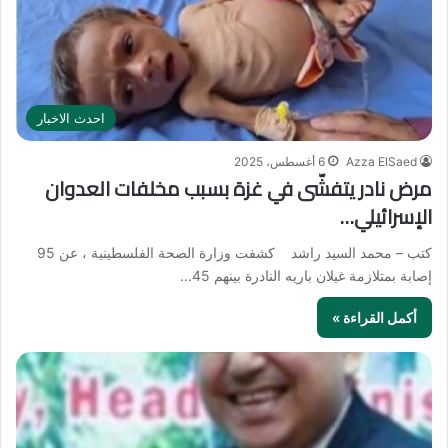
احدث الاخبار
Azza ElSaed
6 أغسطس، 2025
مرض نادر يتفشّى في غزة بسبب مخلفات العدوان
الإسرائيلي…
كتب – محمد السيد راشد كشفت وزارة الصحة الفلسطينية ، عن 95
إصابة بمتلازمة غيلان باريه النادرة بينهم 45…
أكمل القراءة »