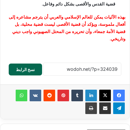
قضية القدس والأقصى بشكل دائم وفاعل.
بهذه الآليات يمكن للعالم الإسلامي والعربي أن يترجم مشاعره إلى
أفعال ملموسة، ويؤكد أن قضية الأقصى ليست قضية محلية، بل
قضية الأمة جمعاء، وأن تحريره من المحتل الصهيوني واجب ديني
وتاريخي.
نسخ الرابط
لينكدإن
‏Tumblr
بينتيريست
‏Reddit
‏VKontakte
واتساب
تيلقرام
مشاركة عبر البريد
طباعة