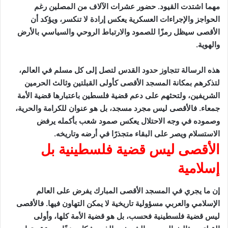
مهما اشتدت القيود. حضور عشرات الآلاف من المصلين رغم
الحواجز والإجراءات العسكرية يعكس إرادة لا تنكسر، ويؤكد أن
الأقصى سيظل رمزًا للصمود والارتباط الروحي والسياسي بالأرض
والهوية.
هذه الرسالة تتجاوز حدود القدس لتصل إلى كل مسلم في العالم،
لتذكرهم بمكانة المسجد الأقصى كأولى القبلتين وثالث الحرمين
الشريفين، ولتحثهم على دعم قضية فلسطين باعتبارها قضية الأمة
جمعاء. فالأقصى ليس مجرد مسجد، بل هو عنوان للكرامة والحرية،
وصموده في وجه الاحتلال يعكس صمود شعب بأكمله يرفض
الاستسلام ويصر على البقاء متجذرًا في أرضه وتاريخه.
الأقصى ليس قضية فلسطينية بل
إسلامية
إن ما يجري في المسجد الأقصى المبارك يفرض على العالم
الإسلامي والعربي مسؤولية تاريخية لا يمكن التهاون فيها. فالأقصى
ليس قضية فلسطينية فحسب، بل هو قضية الأمة كلها، وأولى