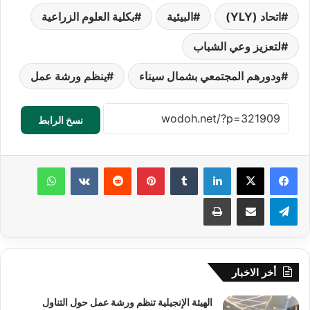
اتحاد (YLY)
البيئية
بكلية العلوم الزراعية
لتعزيز وعي الشباب
ودورهم المجتمعي بشمال سيناء
ينظم ورشة عمل
نسخ الرابط
لينكدإن
‏Tumblr
بينتيريست
‏Reddit
‏VKontakte
واتساب
تيلقرام
مشاركة عبر البريد
طباعة
أخر الاخبار
الهيئة الإنجيلية تنظم ورشة عمل حول التناول