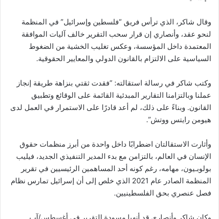
وقال شاكر، الذي ترأس فريق “فلسطين وإسرائيل” في المنظمة
لنحو عقد، وأنصاري إن قرار سحب التقرير خالف آليات الموافقة
المعتمدة داخل المؤسسة، وعكس تغليب الخشية من الضغوط
السياسية على الالتزام بالقانون الدولي والمعايير الحقوقية.
وكتب شاكر في رسالة استقالته: “فقدت ثقتي بنزاهة طريقة إنجاز
عملنا وبالتزامنا التقارير المبدئية القائمة على الوقائع وتطبيق
القانون. وبناءً على ذلك، لم أعد قادرًا على الاستمرار في العمل لدى
هيومن رايتس ووتش”.
وأثارت الاستقالتان اضطرابًا داخل واحدة من أبرز منظمات حقوق
الإنسان في العالم، بالتزامن مع بدء المدير التنفيذي الجديد، فيليب
بولوبـيون، مهامه، رغم كونه أحد المساهمين الرئيسيين في تقرير
المنظمة الصادر عام 2021 الذي خلص إلى أن إسرائيل تمارس نظام
فصل عنصري بحق الفلسطينيين.
وكان شاكر وأنصاري قد أنهيا مسودة التقرير في أغسطس/آب