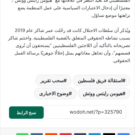
الفلسطيني قد تعيد النظر في علاقاتها مع “هيومن رايتس ووتش”،
معتبرًا أن إدخال الاعتبارات السياسية على عمل المنظمة يضع
نزاهتها موضع تساؤل.
ويُذكر أن سلطات الاحتلال كانت قد رحّلت عمر شاكر عام 2019
بسبب نشاطه الحقوقي المتعلق بالقضية الفلسطينية. واختتم شاكر
تصريحاته بالتأكيد أن اللاجئين الفلسطينيين “يستحقون أن تُروى
قصصهم”، وأن تجاهل معاناتهم يمثل إخلالًا جوهريًا برسالة العمل
الحقوقي.
استقالة فريق فلسطين
سحب تقرير
هيومن رايتس ووتش
وضوح الاخبارى
نسخ الرابط
لينكدإن
‏Tumblr
بينتيريست
‏Reddit
‏VKontakte
واتساب