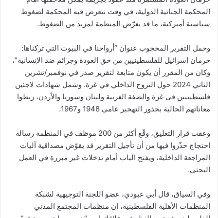
المحكمة الجنائية الدولية، في وقت تتعرض فيه المحكمة لضغوط
سياسية أميركية، ما قد يعرّض المنظمة لمزيد من الضغوط.
وحمل التقرير المحجوب عنوان “أرواحنا في البيوت التي تركناها:
حرمان إسرائيل للفلسطينيين من حق العودة وجرائم ضد الإنسانية”،
وكان من المقرر أن يكون متابعة لتقرير صدر في نوفمبر/تشرين
الثاني 2024 حول النزوح الداخلي في غزة. وشمل شهادات لاجئين
فلسطينيين في غزة والضفة الغربية ولبنان وسوريا والأردن، ربطوا
معاناتهم الحالية بجذور التهجير عامي 1948 و1967.
وعقب قرار التعليق، وقّع أكثر من 200 موظف في المنظمة رسالة
احتجاج حذّروا فيها من أن تأجيل التقرير قد يقوّض مصداقية آليات
المراجعة الداخلية، ويفتح الباب أمام تدخلات غير مبررة في العمل
البحثي.
وفي السياق، قال أبي عبودي، عضو اللجنة التوجيهية لشبكة
المنظمات الأهلية الفلسطينية، إن منظمات المجتمع المدني