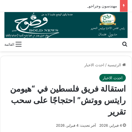
مهندسون وجراحون بلا شهادات! كيف فكك مصطفى محمود شفرة “غريزة” المخلوقات العجيبة؟
بحث عن
القائمة
الرئيسية
/
احدث الاخبار
احدث الاخبار
استقالة فريق فلسطين في “هيومن
رايتس ووتش” احتجاجًا على سحب
تقرير
4 فبراير، 2026
آخر تحديث: 4 فبراير، 2026