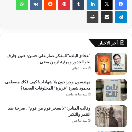
تيلقرام
مشاركة عبر البريد
طباعة
أخر الاخبار
“عجائز البلدة”للمفكر عمار على حسن: حنين جارف
نحو الجذور ومرثية لزمن مضى
منذ 3 ثواني
مهندسون وجراحون بلا شهادات! كيف فكك مصطفى
محمود شفرة “غريزة” المخلوقات العجيبة؟
منذ ساعة واحدة
وقالت المنابر: “لا يسخر قوم من قوم”.. صرخة ضد
التنمر والتكبر
منذ ساعتين