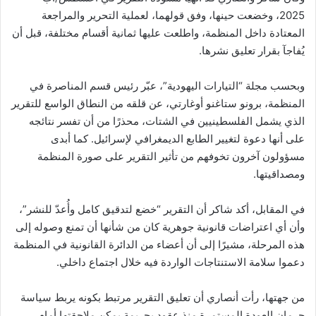
2025، وخضعت حينها، وفق قولهما، لعملية التحرير والمراجعة
المعتادة داخل المنظمة، واطلعت عليها ثمانية أقسام مختلفة، قبل أن
يُفاجآ بقرار تعليق نشرها.
وبحسب مجلة “التيارات اليهودية”، عبّر رئيس قسم المناصرة في
المنظمة، برونو ستاغنو أوغارتي، عن قلقه من النطاق الواسع للتقرير
الذي يشمل الفلسطينيين في الشتات، محذرًا من أن تفسر نتائجه
على أنها دعوة لتغيير الطابع الديمغرافي لإسرائيل. كما أبدى
مسؤولون آخرون تخوفهم من تأثير التقرير على صورة المنظمة
ومصداقيتها.
في المقابل، أكد شاكر أن التقرير “خضع لتدقيق كامل وأُعدّ للنشر”،
وأن أي اعتراضات قانونية جوهرية كان من شأنها أن تمنع وصوله إلى
هذه المرحلة، مشيرًا إلى أن أعضاء من الدائرة القانونية في المنظمة
دعموا سلامة الاستنتاجات الواردة فيه خلال اجتماع داخلي.
من جهتها، رأت أنصاري أن تعليق التقرير مرتبط بكونه يربط سياسة
حرمان العودة المستمرة منذ عقود بجريمة يمكن ملاحقتها أمام