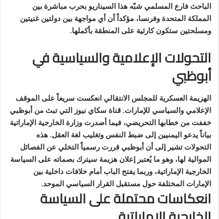
الباحث فارع المسلمي شبّه هذا السيناريو بحرب مباشرة بين
المملكة المتحدة وفرنسا، مؤكداً أن أي مواجهة بين دولتين غنيتين
ومسلحتين ستكون كارثية على المنطقة بأكملها.
التحولات الإعلامية والسياسية في
أبوظبي
الهزيمة العسكرية للمجلس الانتقالي انعكست سريعاً على الموقف
الإعلامي والسياسي للإمارات. قناة سكاي نيوز التي تبث من أبوظبي
خففت من خطابها التحريضي، فيما أصدرت وزارة الخارجية الإماراتية
بياناً يدعو اليمنيين إلى ضبط النفس وتغليب لغة العقل. هذه
التحولات تشير إلى أن أبوظبي قررت رسمياً التخلي عن الفصائل
الموالية لها، وهو ما يُعتبر إعلان هزيمة سيترك بصماته على السياسة
الخارجية الإماراتية، وربما يفتح الباب أمام خلافات داخلية بين
الإمارات المختلفة حول مستقبل القرار السياسي الموحد.
انعكاسات محتملة على السياسة
الخارجية الإماراتية