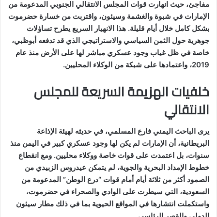
مفاجئ، حيث انهارت قوات المجلس الانتقالي الجنوبي المدعومة من
الإمارات في شبوة والغشمة وسيئون، واقتربت من خسارة حضرموت
بشكل كامل خلال أيام قليلة. هذا الانهيار السريع يطرح تساؤلات
جوهرية حول الثمن السياسي والاستراتيجي الذي قد تدفعه أبوظبي،
خاصة في ظل غياب وجود عسكري مباشر لها على الأرض منذ عام
2019، واعتمادها على شبكة من الوكلاء المحليين.
خلفيات الهزيمة السريعة للمجلس
الانتقالي
يرى الباحث اليمني فارع المسلمي، في حديثه لهيئة الإذاعة
البريطانية، أن الإمارات لم يكن لها وجود عسكري كبير في اليمن منذ
سنوات، بل اعتمدت على قوات خاصة ووكلاء محليين. ومع انقطاع
خطوط الإمداد البحرية والجوية، لم يتمكن عيدروس الزبيدي من
الصمود أكثر من ثلاثة أيام أمام قوات “درع الوطن” المدعومة من
السعودية، التي سيطرت على الوادي والصحراء في حضرموت،
واستكملت انتشارها في المواقع الحيوية بما في ذلك مطار سيئون
الدولي والقصر الرئاسي.