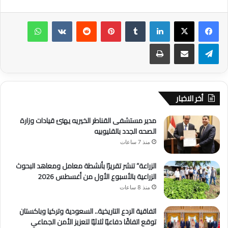
لينكدإن
‏Tumblr
بينتيريست
‏Reddit
‏VKontakte
واتساب
تيلقرام
مشاركة عبر البريد
طباعة
أخر الاخبار
مدير مستشفى القناطر الخيريه يهنئ قيادات وزارة
الصحه الجدد بالقليوبيه
منذ 7 ساعات
الزراعة” تنشر تقريرًا بأنشطة معامل ومعاهد البحوث
الزراعية بالأسبوع الأول من أغسطس 2026
منذ 8 ساعات
اتفاقية الردع التاريخية.. السعودية وتركيا وباكستان
توقع اتفاقًا دفاعيًا ثلاثيًا لتعزيز الأمن الجماعي