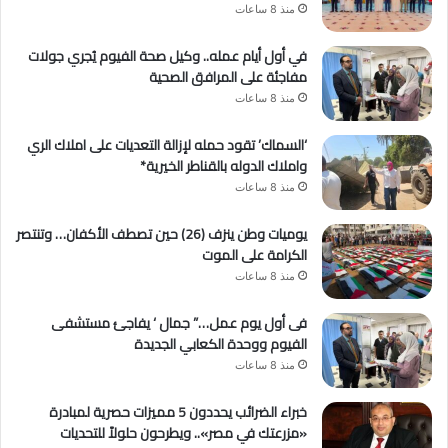
منذ 8 ساعات
في أول أيام عمله.. وكيل صحة الفيوم يُجري جولات
مفاجئة على المرافق الصحية
منذ 8 ساعات
‘السماك’ تقود حمله لإزالة التعديات على املاك الري
واملاك الدوله بالقناطر الخيرية*
منذ 8 ساعات
يوميات وطن ينزف (26) حين تصطف الأكفان… وتنتصر
الكرامة على الموت
منذ 8 ساعات
فى أول يوم عمل…” جمال ‘ يفاجئ مستشفى
الفيوم ووحدة الكعابي الجديدة
منذ 8 ساعات
خبراء الضرائب يحددون 5 مميزات حصرية لمبادرة
«مزرعتك في مصر».. ويطرحون حلولاً للتحديات