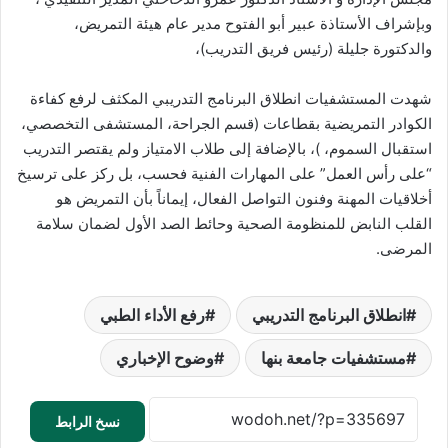
وبإشراف الأستاذة عبير أبو الفتوح مدير عام هيئة التمريض،
والدكتورة جليلة (رئيس فريق التدريب)،
شهدت المستشفيات انطلاق البرنامج التدريبي المكثف لرفع كفاءة
الكوادر التمريضية بقطاعات (قسم الجراحة، المستشفى التخصصي،
استقبال السموم، )، بالإضافة إلى طلاب الامتياز ولم يقتصر التدريب
“على رأس العمل” على المهارات الفنية فحسب، بل ركز على ترسيخ
أخلاقيات المهنة وفنون التواصل الفعال، إيماناً بأن التمريض هو
القلب النابض للمنظومة الصحية وحائط الصد الأول لضمان سلامة
المرضى.
انطلاق البرنامج التدريبي
رفع الأداء الطبي
مستشفيات جامعة بنها
وضوح الإخباري
نسخ الرابط