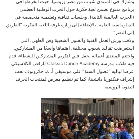
وشارك في المنتدى شباب من مصر وروسيا، حيث انخرطوا في
برنامج متنوع تضمن لعبة فكرية حول الحرب الوطنية العظمى
(الحرب العالمية الثانية)، وجلسات ثقافية وتعليمية متخصصة في
الدبلوماسية العامة، بالإضافة إلى زيارة غرفة اللعبة الفكرية “الطريق
إلى النصر”.
ولاقت ورش العمل الفنية والفنون الشعبية وفن الطهي، التي
استعرضت تقاليد شعوب مختلفة، اهتمامًا واسعًا من المشاركين.
واختتم المنتدى أعماله بحفل فني لتكريم المشاركين النشطاء، قدم
فيه طلاب مدرسة Classic Dance Academy للرقص الكلاسيكي
عرضا لباليه “فصول السنة” على موسيقى أ. ك. جلازونوف تحت
إشراف فيكتوريا دانشينا، كما تم تنظيم معرض لمنتجات الحرف
اليدوية الروسية.