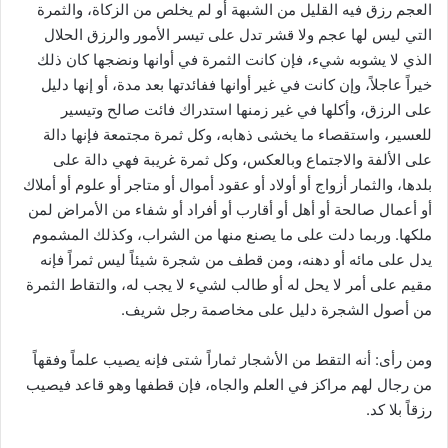
العجم رزق فيه القليل من الشبهة أو لم يخلص من الزكاة، والثمرة
التي ليس لها عجم ولا قشر تدل على تيسر الأمور والرزق الحلال
الذي لا يشوبه شيء، فإن كانت الثمرة في أوانها ونضجها كان ذلك
خيراً عاجلاً، وإن كانت في غير أوانها ففائدتها بعد مدة، أو إنها دليل
على الرزق، وأكلها في غير زمنها استدراك فائت صالح وتيسير
للعسير، واستقصاء ما يخشى ذهابه، وكل ثمرة مجتمعة فإنها دالة
على الألفة والاجتماع وبالعكس، وكل ثمرة غريبة فهي دالة على
بلدها، والثمار أزواج أو أولاد أو عقود أموال أو متاجر أو علوم أو أملاك
أو أعمال صالحة أو أهل أو أقارب أو أفراد أو شفاء من الأمراض لمن
ملكها. وربما دلت على ما يصنع منها من الشراب، وكذلك المشموم
يدل على مائه أو دهنه، ومن قطف من شجرة شيئاً ليس ثمراً فإنه
مقيم على أمر لا يحل له أو طالب لشيء لا يجب له، والتقاط الثمرة
من أصول الشجرة دليل على مخاصمة رجل شريف.
ومن رأى: أنه التقط من الأشجار ثماراً شتى فإنه يصيب علماً وفقهاً
من رجال لهم مراكز في العلم والجاه، فإن قطفها وهو قاعد فيصيب
رزقاً بلا كد.