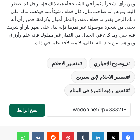
ومن رأى: شجراً مثمراً في الشتاء فأعجبه ذلك فإنه رجل قد اضطر
إليه، وتوهم أنه صاحب مال، فإن قطف شيئاً منه فيذهب ماله على
ذلك الرجل بقدر ما قطف منه، والثمار أموال وكرامة، فمن رأى أنه
يجني من شجرة موصولة غير ثمرها فإنه يدل على صهر بار أو شريك
فيه خير، وما كان في الجبال من الثمار غير مملوك فإنه علم وأرزاق
ومواهب من عند الله تعالى، لا منة لأحد عليه في ذلك.
_وضوح الإخباري
تفسير الاحلام
تفسير الاحلام لإبن سيرين
تفسير رؤيه الثمرة في المنام
نسخ الرابط
لينكدإن
‏Tumblr
بينتيريست
‏Reddit
‏VKontakte
واتساب