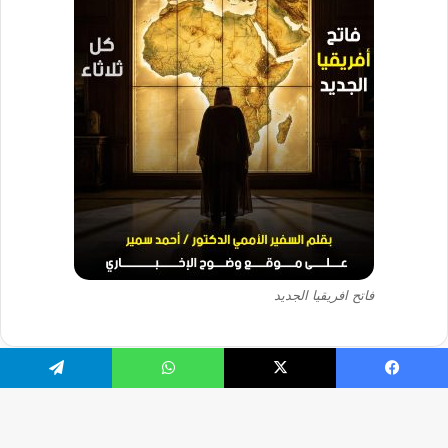
فاتح افريقيا الجديد
فيسبوك
‫X
واتساب
تيلقرام
© حقوق النشر 2026، جميع الحقوق محفوظة |
استضافة وتطوير |
Serv Strap