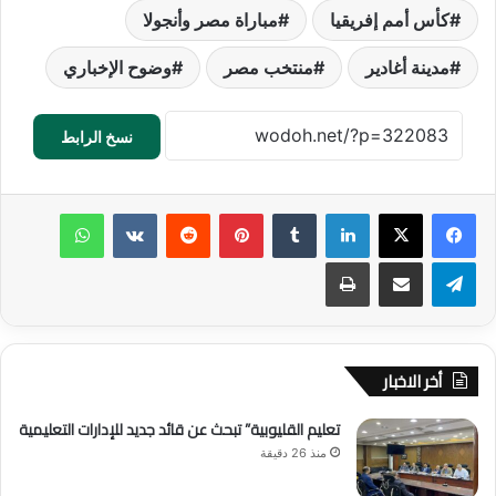
كأس أمم إفريقيا
مباراة مصر وأنجولا
مدينة أغادير
منتخب مصر
وضوح الإخباري
نسخ الرابط
لينكدإن
‏Tumblr
بينتيريست
‏Reddit
‏VKontakte
واتساب
تيلقرام
مشاركة عبر البريد
طباعة
أخر الاخبار
تعليم القليوبية” تبحث عن قائد جديد للإدارات التعليمية
منذ 26 دقيقة