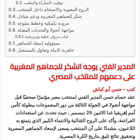
توقيت المباراة والملعب
الروح المعنوية والانسجام داخل المنتخب
شكر للجماهير المغربية ودعم متبادل
مرونة تكتيكية وخطط متنوعة
مواجهة أنجولا والتحديات المقبلة
غياب مروان عطية وتريزيجيه
مسؤولية إسعاد الجماهير
جاهزية كاملة وتفاؤل بالمستقبل
المدير الفني يوجه الشكر للجماهير المغربية
على دعمهم للمنتخب المصري
كتب – حسن أبو كباش
عقد حسام حسن المدير الفني لمنتخب مصر مؤتمرًا صحفيًا قبل
مواجهة أنجولا في الجولة الثالثة من دور المجموعات ببطولة كأس
أمم إفريقيا غدا الاثنين 29 ديسمبر ، حيث تحدث عن استعدادات
الفراعنة، وأكد على الروح القتالية والانتماء الكبير الذي يتمتع به
اللاعبون، مشددًا على أن المنتخب يسعى لإسعاد الجماهير المصرية
وتحقيق نتائج تليق بتاريخ الكرة المصرية.