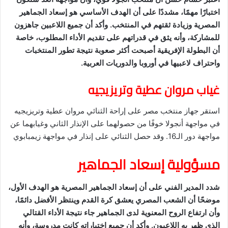
اختبارًا مهمًا، مشددًا على أن الهدف الأساسي هو إسعاد الجماهير
المصرية وزيادة ثقتهم في المنتخب. وأكد أن جميع اللاعبين جاهزون
للمشاركة، وأنه يثق في قدراتهم على تقديم الأداء المطلوب، خاصة
أن البطولة الإفريقية أصبحت أكثر صعوبة نتيجة تطور المنتخبات
واحتراف لاعبيها في أوروبا والدوريات العربية.
غياب مروان عطية وتريزيجيه
استقر جهاز منتخب مصر على إراحة الثنائي مروان عطية وتريزيجيه
في مواجهة أنجولا خوفًا من حصولهما على الإنذار الثاني وغيابهما عن
مواجهة دور الـ16. وقد حصل الثنائي على إنذار في مواجهة زيمبابوي
مسؤولية إسعاد الجماهير
شدد المدير الفني على أن إسعاد الجماهير المصرية هو الهدف الأول،
موضحًا أن الشعب المصري يعشق كرة القدم وينتظر الأفضل دائمًا،
وأن ارتفاع الروح المعنوية لدى الجماهير جاء نتيجة الأداء القتالي
الذي ظهر به اللاعبون. وأكد أن جميع اختياراته كانت مدروسة، وأنه