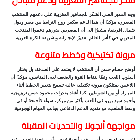
شكر للجماهير المغربية ودعم متبادل
وجه المدير الفني الشكر للجماهير المغربية على دعمهم للمنتخب
المصري، مؤكدًا أن هذا الدعم يعكس روح الترابط بين مصر ودول
شمال إفريقيا، مشيرًا إلى أن المصريين بدورهم دعموا المنتخب
المغربي في كأس العالم تقديرًا لإنجازاته وتشريفه للكرة العربية.
مرونة تكتيكية وخطط متنوعة
أوضح حسام حسن أن المنتخب لا يعتمد على الصدفة، بل يختار
أسلوب اللعب وفقًا لنقاط القوة والضعف لدى المنافس، مؤكدًا أن
اللاعبين يمتلكون مرونة تكتيكية عالية تسمح بتغيير الخطط أثناء
المباراة أو بين الشوطين. كما أشاد بقدرات محمود حسن تريزيجيه
وأحمد سيد زيزو في اللعب بأكثر من مركز، سواء كأجنحة أو في
وسط الملعب، مع تقديم الدعم الدفاعي بجانب المهام الهجومية.
مواجهة أنجولا والتحديات المقبلة
اعتبر حسام حسن أن منتخب أنجولا قوي، وأن مواجهة الغد ستكون