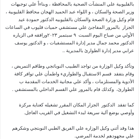
بالقليوبية علي المنشآت الصحية بالمحافظة ، وبناءاً علي توجيهات
وزير الصحة والسكان ، و اللواء عبد الحميد الهجان محافظ القليوبية ،
قام وكيل وزارة الصحة والسكان بالقليوبيه الدكتور حمودة عيد
الجزار بالمرور المفاجئ علي مستشفي حميات قليوب في الساعات
الأولي من صباح اليوم السبت ٩ سبتمبر ٢٠٢٣ورافقه فى الزياره
الدكتور محمد جمال مدير إدارة المستشفيات ، و الدكتور يوسف
عرابي مدير إدارة الطوارئ بالمديرية ..
وتأكد وكيل الوزارة من تواجد الطبيب النوباتجي وطاقم التمريض ،
وقام بتفقد قسم الاستقبال والطواريء واطمأن علي توافر كافة
الأدوية والمستلزمات ، وأكد علي مجانية الخدمات المقدمة ب
الطوارئ، وكذلك قام بالمرور علي القسم الداخلي بالمستشفي .
كما تفقد الدكتور الجزار المكان المقرر تشغيله كعناية مركزة
وأوصي بوضع آلية سريعة لبدء التشغيل في القريب العاجل.
هذا وقد أثني وكيل الوزاره علي الفريق الطبي النوبتجي وشكرهم
علي مجهودهم لخدمة المرضي.