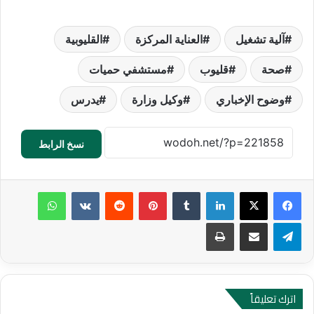
آلية تشغيل
العناية المركزة
القليوبية
صحة
قليوب
مستشفي حميات
وضوح الإخباري
وكيل وزارة
يدرس
نسخ الرابط
لينكدإن
‏Tumblr
بينتيريست
‏Reddit
‏VKontakte
واتساب
تيلقرام
مشاركة عبر البريد
طباعة
اترك تعليقاً