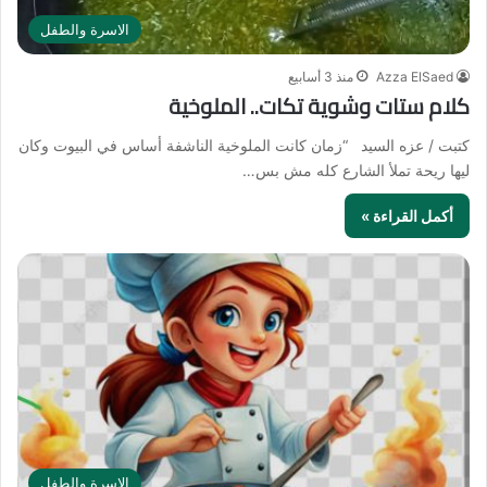
الاسرة والطفل
Azza ElSaed
منذ 3 أسابيع
كلام ستات وشوية تكات.. الملوخية
كتبت / عزه السيد “زمان كانت الملوخية الناشفة أساس في البيوت وكان
ليها ريحة تملأ الشارع كله مش بس…
أكمل القراءة »
الاسرة والطفل