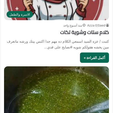
الاسرة والطفل
Azza ElSaed
منذ أسبوع واحد
كلام ستات وشوية تكات
كتبت / عزه السيد اسمعي الكلام ده مهم جدا اكنس بيتك ورشه ماتعرف
مين يخشه هقولكم شويه #نصايح على قدي…
أكمل القراءة »