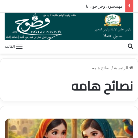
مهندسون وجراحون بلا شهادات! كيف فكك مصطفى محمود شفرة “غريزة” المخلوقات العجيبة؟
بحث عن
القائمة
الرئيسية
/
نصائح هامه
نصائح هامه