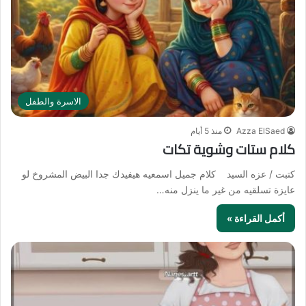
الاسرة والطفل
Azza ElSaed
منذ 5 أيام
كلام ستات وشوية تكات
كتبت / عزه السيد كلام جميل اسمعيه هيفيدك جدا البيض المشروخ لو
عايزة تسلقيه من غير ما ينزل منه…
أكمل القراءة »