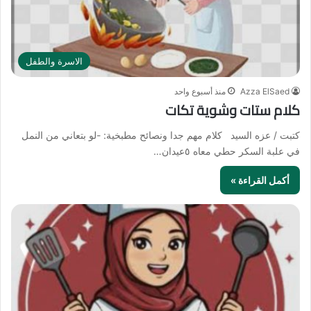
الاسرة والطفل
Azza ElSaed
منذ أسبوع واحد
كلام ستات وشوية تكات
كتبت / عزه السيد كلام مهم جدا ونصائح مطبخية: -لو بتعاني من النمل
في علبة السكر حطي معاه ٥عيدان…
أكمل القراءة »