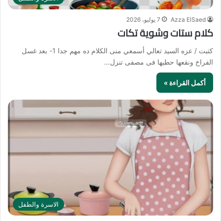
Azza ElSaed
7 يوليو، 2026
كلام ستات وشوية تكات
كتبت / عزه السيد تعالي أسمعي منى الكلام ده مهم جدا 1- بعد غسل
الفراخ ونقعها حطيها فى مصفى تنزل…
أكمل القراءة »
الاسرة والطفل