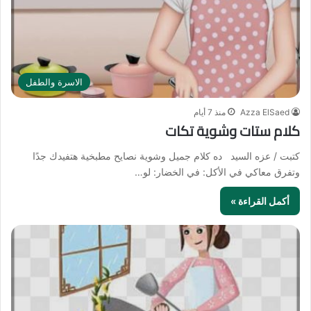
الاسرة والطفل
Azza ElSaed
منذ 7 أيام
كلام ستات وشوية تكات
كتبت / عزه السيد ده كلام جميل وشوية نصايح مطبخية هتفيدك جدًا
وتفرق معاكي في الأكل: في الخضار: لو…
أكمل القراءة »