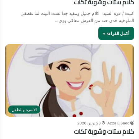
كلام ستات وشوية تكات
كتبت / عزه السيد كلام جميل ومفيد جدا لست البيت لما تقطفى
الملوخية خدى حتة من العرش معاكى وزى…
أكمل القراءة »
الاسرة والطفل
Azza ElSaed
23 يونيو، 2026
كلام ستات وشوية تكات