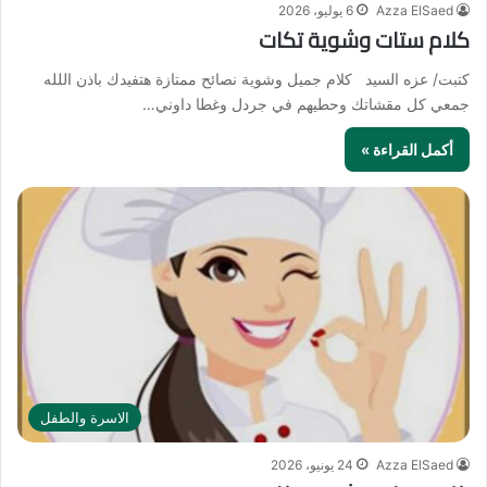
Azza ElSaed
6 يوليو، 2026
كلام ستات وشوية تكات
كتبت/ عزه السيد كلام جميل وشوية نصائح ممتازة هتفيدك باذن اللله
جمعي كل مقشاتك وحطيهم في جردل وغطا داوني…
أكمل القراءة »
الاسرة والطفل
Azza ElSaed
24 يونيو، 2026