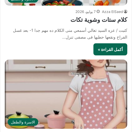
Azza ElSaed
7 يوليو، 2026
كلام ستات وشوية تكات
كتبت / عزه السيد تعالي أسمعي منى الكلام ده مهم جدا 1- بعد غسل
الفراخ ونقعها حطيها فى مصفى تنزل…
أكمل القراءة »
الاسرة والطفل