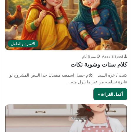
الاسرة والطفل
Azza ElSaed
منذ 5 أيام
كلام ستات وشوية تكات
كتبت / عزه السيد كلام جميل اسمعيه هيفيدك جدا البيض المشروخ لو
عايزة تسلقيه من غير ما ينزل منه…
أكمل القراءة »