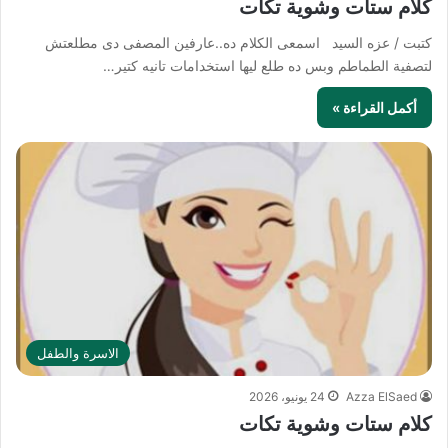
كلام ستات وشوية تكات
كتبت / عزه السيد اسمعى الكلام ده..عارفين المصفى دى مطلعتش
لتصفية الطماطم وبس ده طلع ليها استخدامات تانيه كتير…
أكمل القراءة »
الاسرة والطفل
Azza ElSaed
24 يونيو، 2026
كلام ستات وشوية تكات