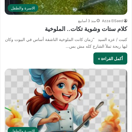
الاسرة والطفل
Azza ElSaed
منذ 3 أسابيع
كلام ستات وشوية تكات.. الملوخية
كتبت / عزه السيد “زمان كانت الملوخية الناشفة أساس في البيوت وكان
ليها ريحة تملأ الشارع كله مش بس…
أكمل القراءة »
الاسرة والطفل