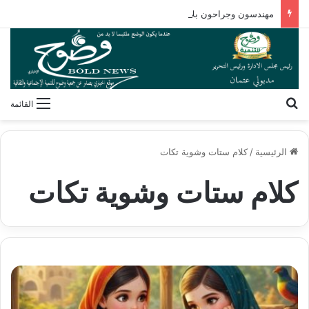
مهندسون وجراحون بلا شهادات! كيف فكك مصطفى محمود شفرة “غريزة” المخلوقات العجيبة؟
بحث عن
القائمة
الرئيسية
/
كلام ستات وشوية تكات
كلام ستات وشوية تكات