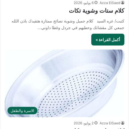
Azza ElSaed
6 يوليو، 2026
كلام ستات وشوية تكات
كتبت/ عزه السيد كلام جميل وشوية نصائح ممتازة هتفيدك باذن اللله
جمعي كل مقشاتك وحطيهم في جردل وغطا داوني…
أكمل القراءة »
الاسرة والطفل
Azza ElSaed
2 يوليو، 2026