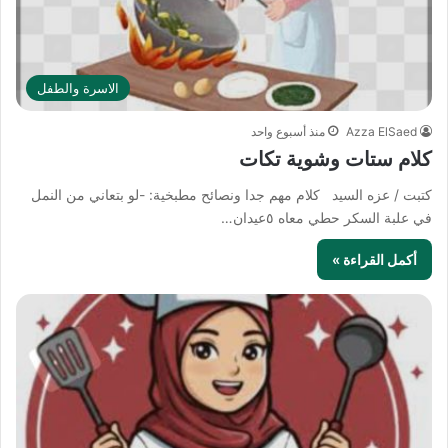
الاسرة والطفل
Azza ElSaed
منذ أسبوع واحد
كلام ستات وشوية تكات
كتبت / عزه السيد كلام مهم جدا ونصائح مطبخية: -لو بتعاني من النمل
في علبة السكر حطي معاه ٥عيدان…
أكمل القراءة »