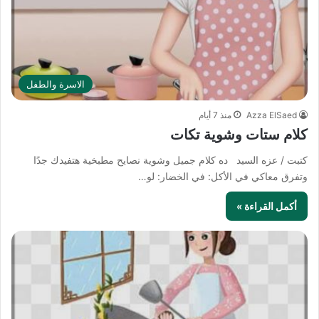
الاسرة والطفل
Azza ElSaed
منذ 7 أيام
كلام ستات وشوية تكات
كتبت / عزه السيد ده كلام جميل وشوية نصايح مطبخية هتفيدك جدًا
وتفرق معاكي في الأكل: في الخضار: لو…
أكمل القراءة »