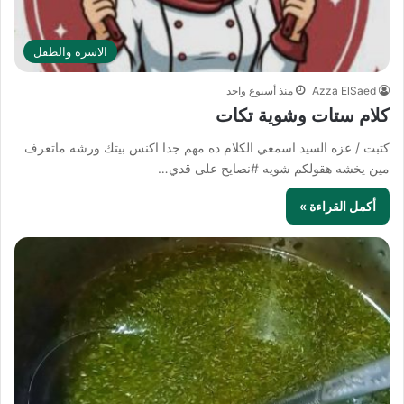
الاسرة والطفل
Azza ElSaed
منذ أسبوع واحد
كلام ستات وشوية تكات
كتبت / عزه السيد اسمعي الكلام ده مهم جدا اكنس بيتك ورشه ماتعرف
مين يخشه هقولكم شويه #نصايح على قدي…
أكمل القراءة »